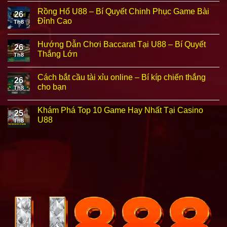
Rồng Hổ U88 – Bí Quyết Chinh Phục Game Bài
26
Đỉnh Cao
Th8
Hướng Dẫn Chơi Baccarat Tại U88 – Bí Quyết
26
Thắng Lớn
Th8
Cách bắt cầu tài xỉu online – Bí kíp chiến thắng
26
cho bạn
Th8
Khám Phá Top 10 Game Hay Nhất Tại Casino
25
U88
Th8