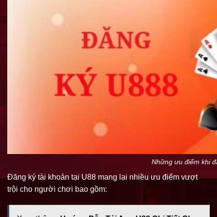
Những ưu điểm khi đ
Đăng ký tài khoản tại U88 mang lại nhiều ưu điểm vượt
trội cho người chơi bao gồm: