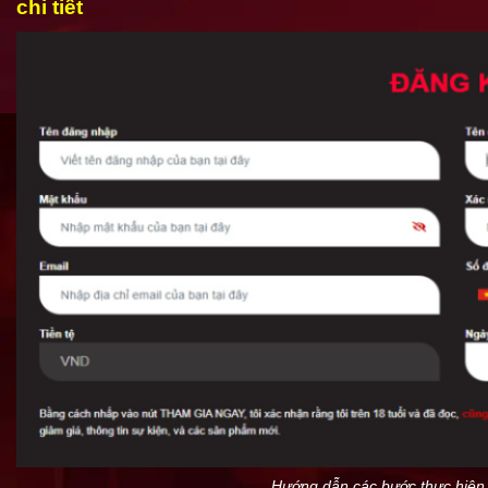
chi tiết
Hướng dẫn các bước thực hiện 