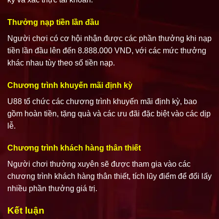
Thưởng nạp tiền lần đầu
Người chơi có cơ hội nhận được các phần thưởng khi nạp
tiền lần đầu lên đến 8.888.000 VND, với các mức thưởng
khác nhau tùy theo số tiền nạp.
Chương trình khuyến mãi định kỳ
U88 tổ chức các chương trình khuyến mãi định kỳ, bao
gồm hoàn tiền, tặng quà và các ưu đãi đặc biệt vào các dịp
lễ.
Chương trình khách hàng thân thiết
Người chơi thường xuyên sẽ được tham gia vào các
chương trình khách hàng thân thiết, tích lũy điểm để đổi lấy
nhiều phần thưởng giá trị.
Kết luận