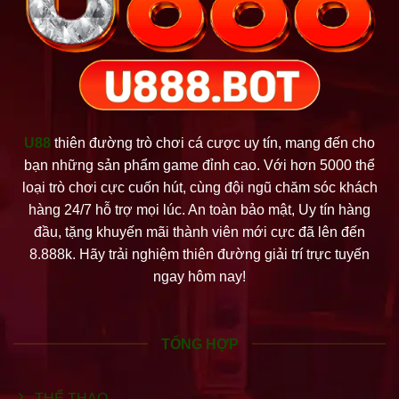
U88
thiên đường trò chơi cá cược uy tín, mang đến cho
bạn những sản phẩm game đỉnh cao. Với hơn 5000 thể
loại trò chơi cực cuốn hút, cùng đội ngũ chăm sóc khách
hàng 24/7 hỗ trợ mọi lúc. An toàn bảo mật, Uy tín hàng
đầu, tặng khuyến mãi thành viên mới cực đã lên đến
8.888k. Hãy trải nghiệm thiên đường giải trí trực tuyến
ngay hôm nay!
TỔNG HỢP
THỂ THAO