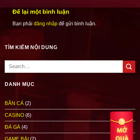
Để lại một bình luận
Bạn phải
đăng nhập
để gửi bình luận.
TÌM KIẾM NỘI DUNG
DANH MỤC
BẮN CÁ
(2)
CASINO
(6)
ĐÁ GÀ
(4)
GAME BÀI
(2)