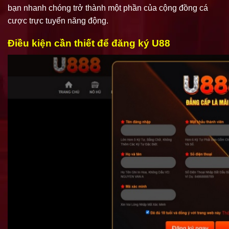
bạn nhanh chóng trở thành một phần của cộng đồng cá
cược trực tuyến năng động.
Điều kiện cần thiết để đăng ký U88