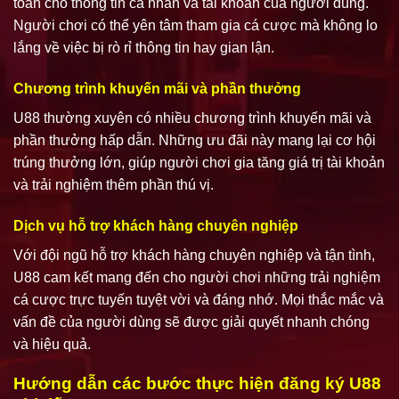
toàn cho thông tin cá nhân và tài khoản của người dùng.
Người chơi có thể yên tâm tham gia cá cược mà không lo
lắng về việc bị rò rỉ thông tin hay gian lận.
Chương trình khuyến mãi và phần thưởng
U88 thường xuyên có nhiều chương trình khuyến mãi và
phần thưởng hấp dẫn. Những ưu đãi này mang lại cơ hội
trúng thưởng lớn, giúp người chơi gia tăng giá trị tài khoản
và trải nghiệm thêm phần thú vị.
Dịch vụ hỗ trợ khách hàng chuyên nghiệp
Với đội ngũ hỗ trợ khách hàng chuyên nghiệp và tận tình,
U88 cam kết mang đến cho người chơi những trải nghiệm
cá cược trực tuyến tuyệt vời và đáng nhớ. Mọi thắc mắc và
vấn đề của người dùng sẽ được giải quyết nhanh chóng
và hiệu quả.
Hướng dẫn các bước thực hiện đăng ký U88