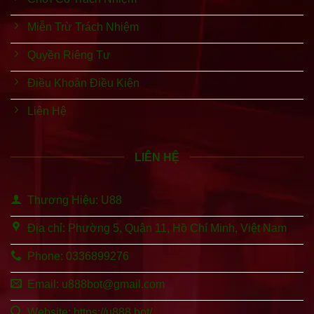
Miễn Trừ Trách Nhiệm
Quyền Riêng Tư
Điều Khoản Điều Kiện
Liên Hệ
LIÊN HỆ
Thương Hiệu: U88
Địa chỉ: Phường 5, Quận 11, Hồ Chí Minh, Việt Nam
Phone: 0336899276
Email:
u888bot@gmail.com
Website: https://u888.bot/